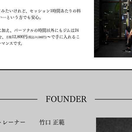
てみたいけれど、セッション1時間あたりの料
い…という方でも安心。
ルに加え、パーソナルの時間以外にもジムは24
を、
12,800
円
〜で手に入れるこ
月額
(税込14,080円)
ーマンスです。
FOUNDER
カルトレーナー
竹口 正範