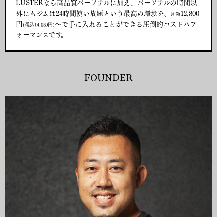
LUSTERなら高品質パーソナルに加え、パーソナルの時間以
外にもジムは24時間使い放題という最高の環境を、
12,800
月額
円
〜で手に入れることができる圧倒的コストパフ
(税込14,080円)
ォーマンスです。
FOUNDER